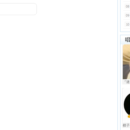
『迷
棋子 