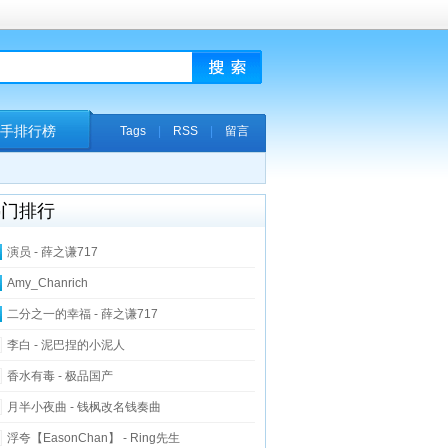
手排行榜
Tags
|
RSS
|
留言
热门排行
演员 - 薛之谦717
Amy_Chanrich
二分之一的幸福 - 薛之谦717
李白 - 泥巴捏的小泥人
香水有毒 - 极品国产
月半小夜曲 - 钱枫改名钱奏曲
浮夸【EasonChan】 - Ring先生