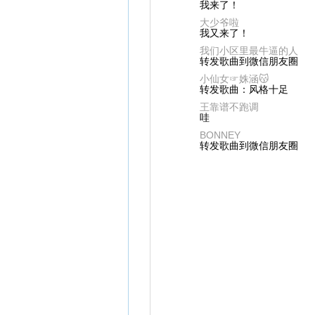
我来了！
大少爷啦
我又来了！
我们小区里最牛逼的人
转发歌曲到微信朋友圈
小仙女☞姝涵😽
转发歌曲：风格十足
王靠谱不跑调
哇
BONNEY
转发歌曲到微信朋友圈