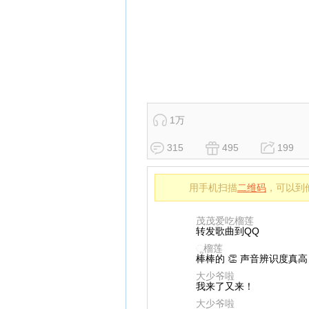
1万
315
495
199
用手机扫描
二维码
，可以到
茂茂爱吃榴莲
转发歌曲到QQ
ૢ榴莲
棒棒的 👏 声音辨识度真
大少爷啦
我来了又来！
大少爷啦