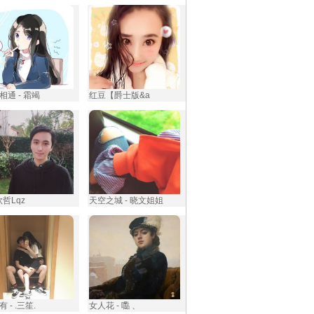
相通 - 霜竭
红豆【爵士版&a
钦哲Lqz
天空之城 - 晓文姐姐
 - .三笙.
女人花 - 嚸 、