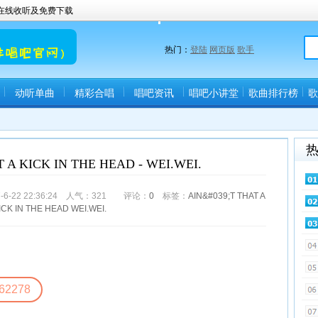
曲在线收听及免费下载
热门：
登陆
网页版
歌手
动听单曲
精彩合唱
唱吧资讯
唱吧小讲堂
歌曲排行榜
歌
 A KICK IN THE HEAD - WEI.WEI.
-22 22:36:24 人气：
321
评论：
0
标签：
AIN&#039;T
THAT
A
ICK
IN
THE
HEAD
WEI.WEI.
62278