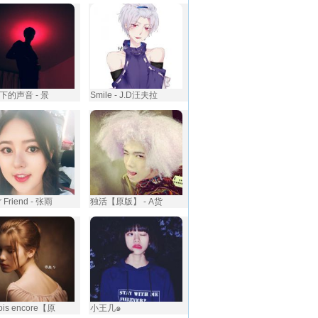
下的声音 - 景
Smile - J.D汪夫拉
 Friend - 张雨
独活【原版】 - A货
rois encore【原
小王几๑