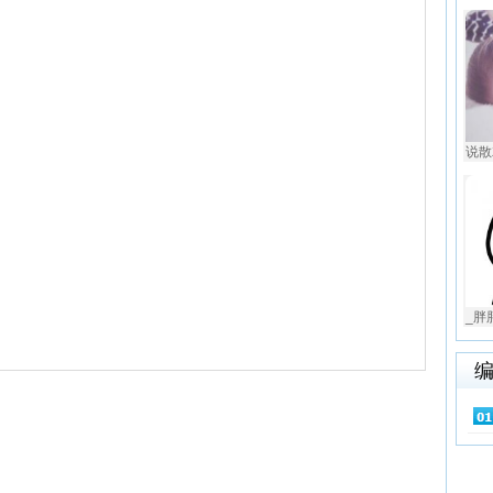
说散
_胖