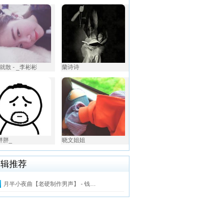
就散 - _李彬彬
蘭诗诗
胖胖_
晓文姐姐
编辑推荐
月半小夜曲【老硬制作男声】 - 钱…