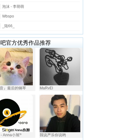
泡沫 - 李萌萌
Wbspo
_陆66_
唱吧官方优秀作品推荐
音』最后的钢琴
MaRvEl
- Anna小旭′º
我说严乐你说哟