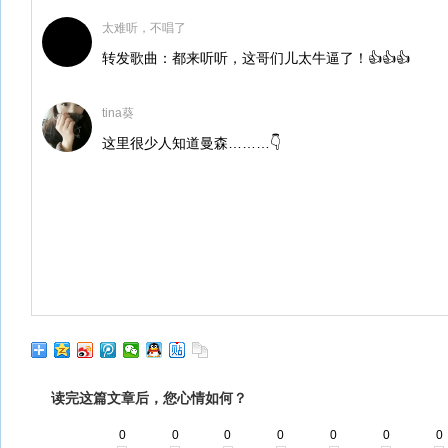
太难听，不唱了
转发歌曲：都来听听，这哥们儿太牛逼了！👍👍👍
tina葵
这里很少人知道曼森………👇
读完这篇文章后，您心情如何？
0
0
0
0
0
0
0