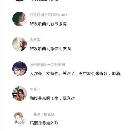
我是后期小西西哦(⊙o⊙
转发歌曲到新浪微博
余石涓
转发歌曲到微信朋友圈
滨州麦霸团🌟二哥晓阳
人漂亮！支持你。关注了，有空就会来听歌，加油。
笑筱萌
翻版曼森啊！赞，我喜欢
一曲终了桃花散
玛丽莲曼森的歌