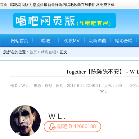
首页
| 唱吧网页版为您提供最新最好听的唱吧歌曲在线收听及免费下载
网站首页
唱吧
优质MV
动听单曲
精彩合唱
您所在的位置：
首页
>
精彩合唱
> 正文
Together【陈陈陈不安】 - W L
作者：W L . 来源：原创 日期：2017-6-22 22:46:11 人气：
299
评论
W
L
.
W L .
唱吧ID:42680188