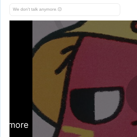
We don't talk anymore.😐