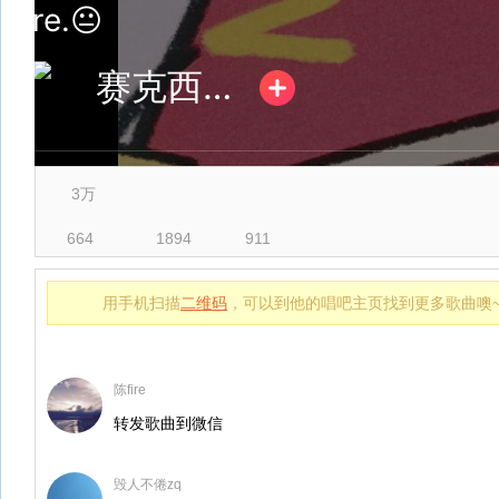
3万
664
1894
911
用手机扫描
二维码
，可以到他的唱吧主页找到更多歌曲噢
陈fire
转发歌曲到微信
毁人不倦zq