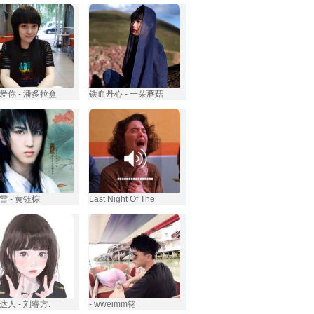
爱你 - 潘多拉盒
铁血丹心 - 一朵蘑菇
雪 - 黄钰棕
Last Night Of The
达人 - 刘睿方.
- wweimm铭