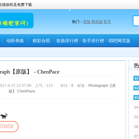
曲在线收听及免费下载
热门：
登陆
网页版
歌手
动听单曲
精彩合唱
歌曲排行榜
歌手排行榜
唱吧网页版
(唱吧直播间)
graph【原版】 - ChenPace
-6-22 22:47:08 人气：
123
评论：
0
标签：
Photograph【原
版】
ChenPace
🐒
70458