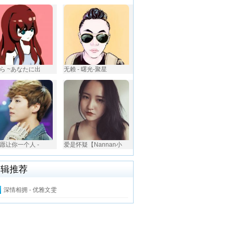
ら ~あなたに出
无赖 - 曙光-聚星
愿让你一个人 -
爱是怀疑【Nannan小
编辑推荐
深情相拥 - 优雅文雯