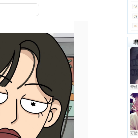
牵丝戏
可惜