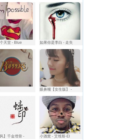
天堂 - Blue
如果你是李白 - 走失
4
眼鼻嘴【女生版】 -
风】千金埋骨 -
小酒窝 - 艾维斯-El