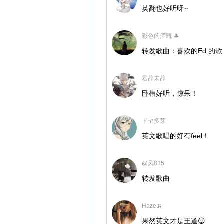
英翻也好听呀~
彩色的酒瓶 🎩
转发歌曲：喜欢的Ed 的歌
君辞未辞
卧槽好听，惊呆！
ドヤ多芽
英文歌唱的好有feel！
@风835
转发歌曲
Haze🍌
果然英文才是王道😌