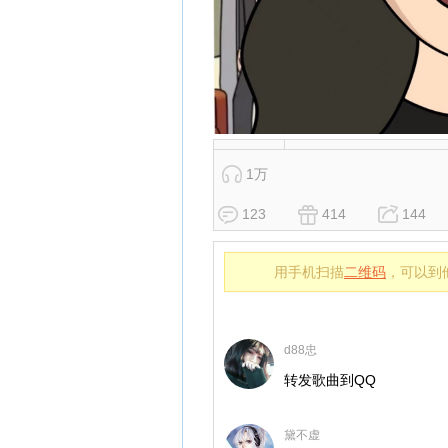
1万
123
414
144
用手机扫描
二维码
，可以到
d88忠
转发歌曲到QQ
黛不虚