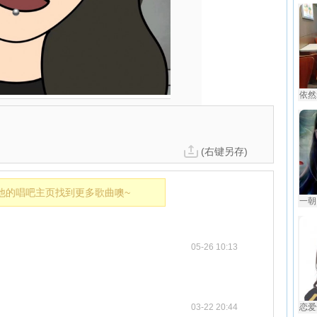
依然
(右键另存)
他的唱吧主页找到更多歌曲噢~
一朝
05-26 10:13
03-22 20:44
恋爱