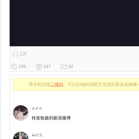
1万
199
247
92
用手机扫描
二维码
，可以到他的唱吧主页找到更多歌曲噢
♻️💕♻️
转发歌曲到新浪微博
🐳鱼鱼