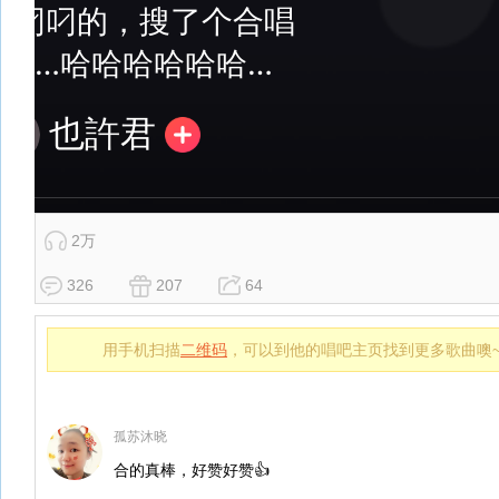
2万
326
207
64
用手机扫描
二维码
，可以到他的唱吧主页找到更多歌曲噢
孤苏沐晓
合的真棒，好赞好赞👍