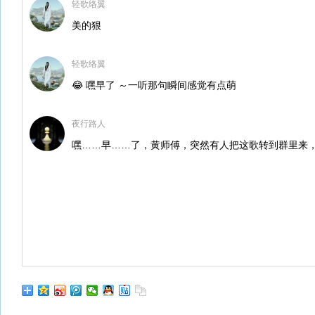
轻歌络翼
美的狠
轻歌络翼
😂 嘿早了 ～一听那句瞬间感觉有点萌
夜行路人
嘿……早……了，黄师傅，突然有人把这歌转到群里来，