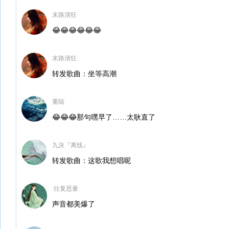
末路清狂
😂😂😂😂😂😂
末路清狂
转发歌曲：坐等高潮
重陆
😂😂😂那句嘿早了……太耿直了
九決『离线』
转发歌曲：这歌我想唱呢
.往复思量
声音都美爆了