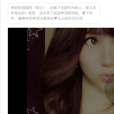
来听听我唱的《猜心》，击败了全国91%的人，懿儿非
常喜欢的一首歌，这次录了国语粤语双语版。叠了和
声。😂🙈🌹💞希望大家喜欢💖么么哒宝贝们😘