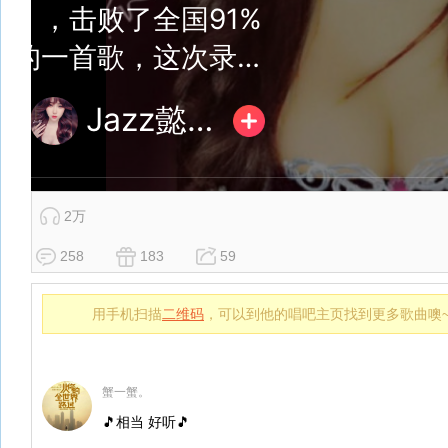
2万
258
183
59
用手机扫描
二维码
，可以到他的唱吧主页找到更多歌曲噢
蟹一蟹。
🎵相当 好听🎵