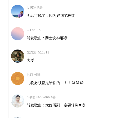
jy 岩途风景
无话可说了，因为好到了极致
～Lan，&
转发歌曲：爵士女神耶😌
嫣然旭_511311
大爱
扎西-顿珠
礼物必须都是给你的！！！😂😂😂
✨初音Ka✨Vennie芸
转发歌曲：太好听到一定要转🌺❤😍