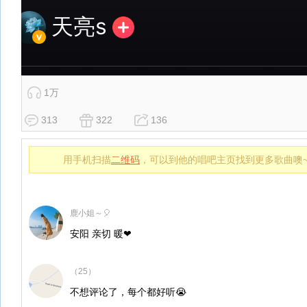
1万
313
322
136
用手机扫描
二维码
，可以到他的唱吧主页找到更多歌曲噢
鹿小姐～🎈
安阳 亲切 暖❤
（25）
不想评论了，每个都好听😭