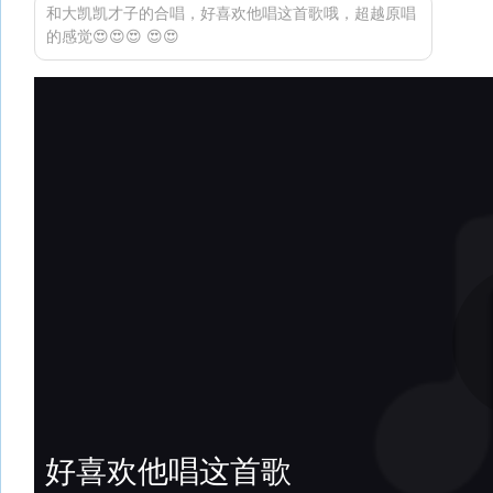
和大凯凯才子的合唱，好喜欢他唱这首歌哦，超越原唱
的感觉😍😍😍 😍😍