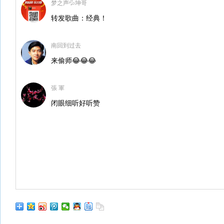
梦之声💦坤哥
转发歌曲：经典！
南回到过去
来偷师😂😂😂
張 軍
闭眼细听好听赞