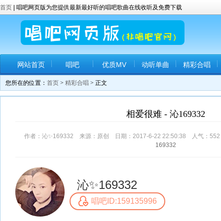
首页
| 唱吧网页版为您提供最新最好听的唱吧歌曲在线收听及免费下载
网站首页
唱吧
优质MV
动听单曲
精彩合唱
您所在的位置：
首页
>
精彩合唱
> 正文
相爱很难 - 沁169332
作者：沁✨169332 来源：原创 日期：2017-6-22 22:50:38 人气：
552
169332
沁✨169332
唱吧ID:159135996