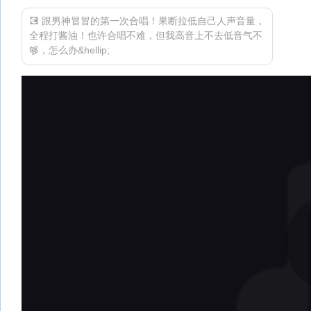
💽 跟男神冒冒的第一次合唱！果断拉低自己人声音量，
全程打酱油！也许合唱不难，但我高音上不去低音气不
够，怎么办&hellip;