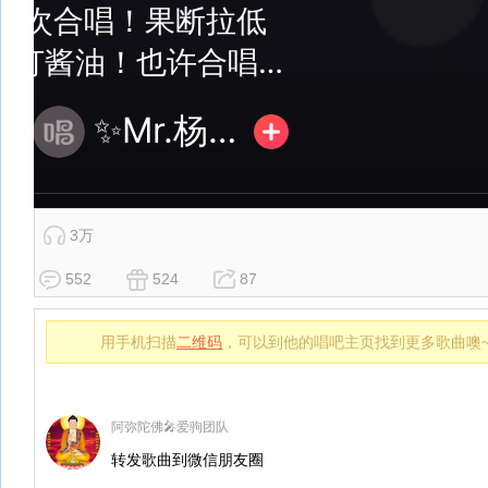
3万
552
524
87
用手机扫描
二维码
，可以到他的唱吧主页找到更多歌曲噢
阿弥陀佛🎤爱驹团队
转发歌曲到微信朋友圈