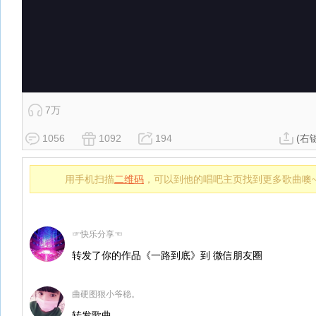
7万
1056
1092
194
(右
用手机扫描
二维码
，可以到他的唱吧主页找到更多歌曲噢
☞快乐分享☜
转发了你的作品《一路到底》到 微信朋友圈
曲硬图狠小爷稳。
转发歌曲