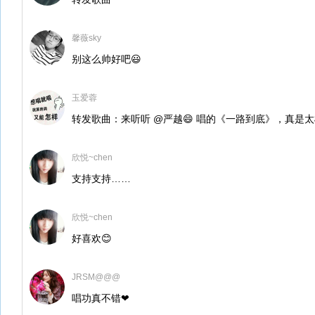
馨薇sky
别这么帅好吧😃
玉爱蓉
转发歌曲：来听听 @严越😄 唱的《一路到底》，真是
欣悦~chen
支持支持……
欣悦~chen
好喜欢😊
JRSM@@@
唱功真不错❤