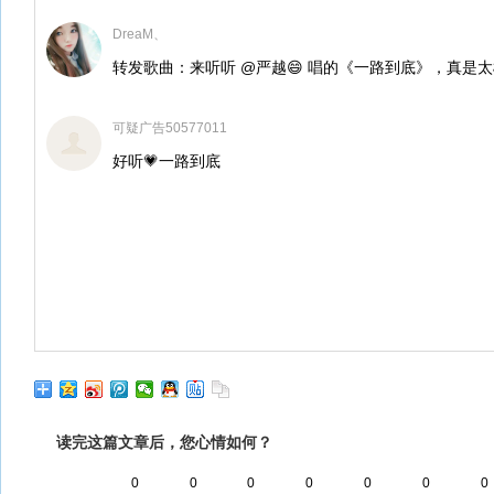
DreaM、
转发歌曲：来听听 @严越😄 唱的《一路到底》，真是
可疑广告50577011
好听💗一路到底
读完这篇文章后，您心情如何？
0
0
0
0
0
0
0