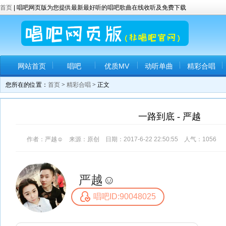
首页
| 唱吧网页版为您提供最新最好听的唱吧歌曲在线收听及免费下载
网站首页
唱吧
优质MV
动听单曲
精彩合唱
您所在的位置：
首页
>
精彩合唱
> 正文
一路到底 - 严越️
作者：严越☺️ 来源：原创 日期：2017-6-22 22:50:55 人气：
1056
严越☺️
唱吧ID:90048025