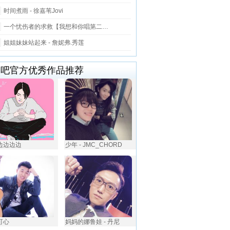
时间煮雨 - 徐嘉苇Jovi
一个忧伤者的求救【我想和你唱第二…
姐姐妹妹站起来 - 詹妮弗.秀莲
唱吧官方优秀作品推荐
边边边边边
少年 - JMC_CHORD
郑可心
妈妈的娜鲁娃 - 丹尼