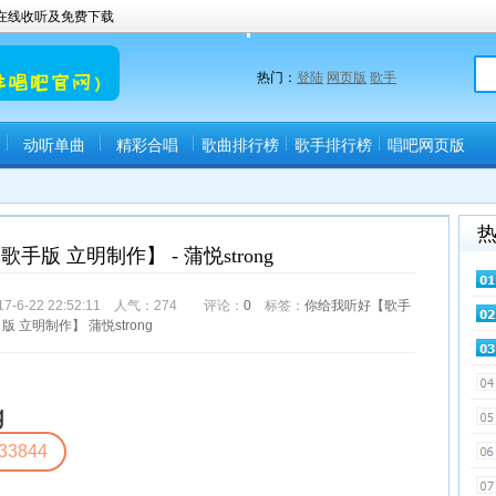
曲在线收听及免费下载
热门：
登陆
网页版
歌手
动听单曲
精彩合唱
歌曲排行榜
歌手排行榜
唱吧网页版
(唱吧直播间)
手版 立明制作】 - 蒲悦strong
6-22 22:52:11 人气：
274
评论：
0
标签：
你给我听好【歌手
版
立明制作】
蒲悦strong
g
33844