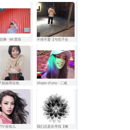
事 - Mr.贾添
不得不爱【与弦子合
燕子姐姐弹吉他
shape of you - 二减
NTV-容祖儿
我们总是在寻找【噢