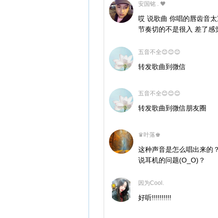
安国铭 . 🖤
哎 说歌曲 你唱的唇齿音
节奏切的不是很入 差了感
五音不全😊😊😊
转发歌曲到微信
五音不全😊😊😊
转发歌曲到微信朋友圈
♛叶落♚
这种声音是怎么唱出来的
说耳机的问题(O_O)？
因为Cool.
好听!!!!!!!!!!