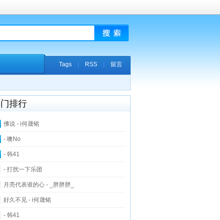
Tags
|
RSS
|
留言
热门排行
佛说 - i何晟铭
- 噢No
- 韩41
- 打扰一下乐团
月亮代表谁的心 - _胖胖胖_
好久不见 - i何晟铭
- 韩41