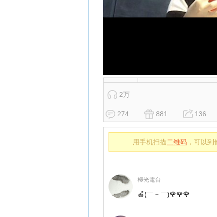
2万
274
881
136
用手机扫描
二维码
，可以到
極光電台
🍎(￣－￣)🌹🌹🌹