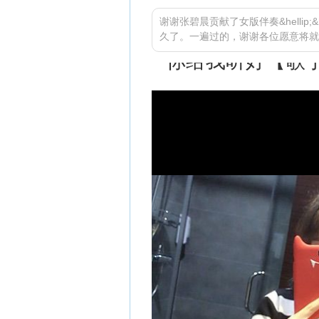
谢谢张碧晨贡献了女版伴奏&hellip;&h
久了。一遍过的，谢谢各位愿意将就