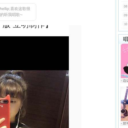
ellip;喜欢这歌很
的听我唱歌~
- 
- 