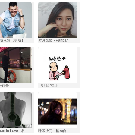
我麻烦【男版】
岁月如歌 - Panpanl
你哥你哥
- 多喝@热水
an In Love - 君
呼吸决定 - 楠肉肉