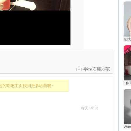
别找
导出(右键另存)
- 
他的唱吧主页找到更多歌曲噢~
昨天 19:12
Wom