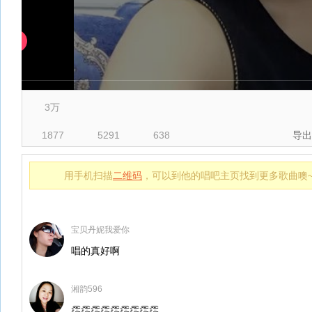
3万
1877
5291
638
导出
用手机扫描
二维码
，可以到他的唱吧主页找到更多歌曲噢
宝贝丹妮我爱你
唱的真好啊
湘韵596
👏👏👏👏👏👏👏👏👏