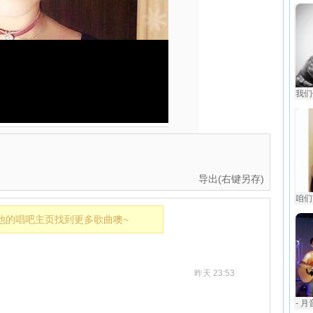
我们俩
导出(右键另存)
咱们
他的唱吧主页找到更多歌曲噢~
昨天 23:53
- 月