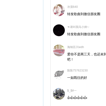
冷漠640
转发歌曲到微信朋友圈
👊请叫我马小帅✨
转发歌曲到微信朋友圈
海纳百川wdh
爱你不是两三天，也还未
吧！
陈陈757623230
一如既往的好
$_$#一
👍👍👍👍👍👍