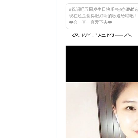
#祝唱吧五周岁生日快乐#🎂🎂🎁
现在还是觉得敲好听的歌送给唱吧！
❤️会一直一直爱下去❤️