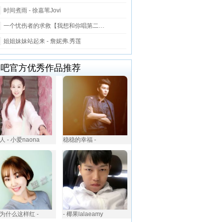
时间煮雨 - 徐嘉苇Jovi
一个忧伤者的求救【我想和你唱第二…
姐姐妹妹站起来 - 詹妮弗.秀莲
唱吧官方优秀作品推荐
 - 小爱naona
稳稳的幸福 -
为什么这样红 -
- 椰果lalaeamy