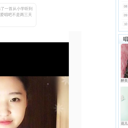
选了一首从小学听到
爱唱吧不是两三天
醉美人
花儿