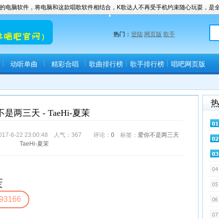
K歌的电脑软件，将电脑和这款唱歌软件相结合，K歌达人不再受手机约束随心玩耍，是全
热门：
登陆
网页版
歌手
动听单曲
精彩合唱
歌曲排行榜
歌手排行榜
唱吧网页版
(唱吧直播间)
是两三天 - TaeHi-夏茉
6-22 23:00:48 人气：
367
评论：
0
标签：
爱你不是两三天
TaeHi-夏茉
茉
93166