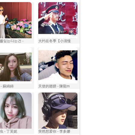
를잊는다는건 -
大约在冬季【小清慢
 - 蘇綿綿
天使的翅膀 - 陳龍m
虫 - 丁芙妮
突然想爱你 - 李多娜