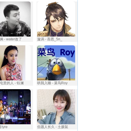
 - water改了
漩涡 - 吾恩_5n_
屯里的人 - 钰澜
哄我入睡 - 菜鸟Roy
音lyre
但愿人长久 - 土拨鼠