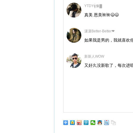
YTDY╅豫▓
真美 恩美🌺🌺😄😄
潇潇Better-Better❤
如果我是男的，我就喜欢
新新人WOW
又好久没新歌了，每次进