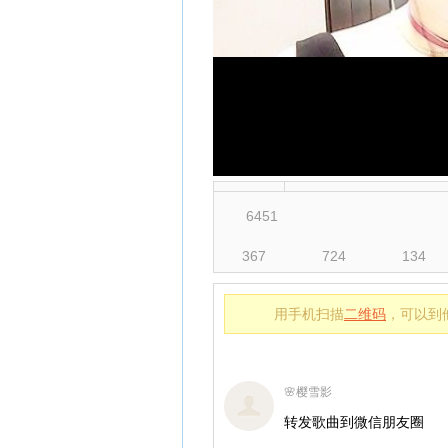
6451
367
724
134
用手机扫描
二维码
，可以到
🌸樱雪影
转发歌曲到微信朋友圈