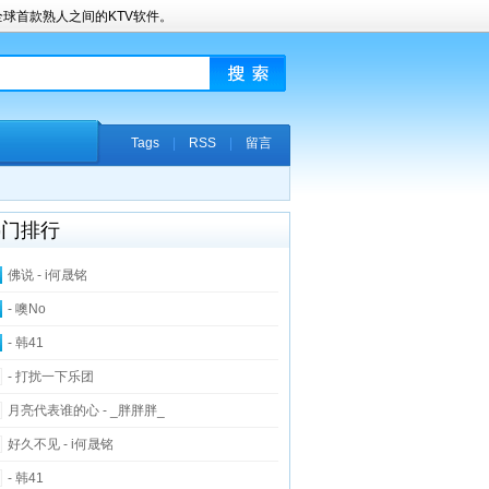
球首款熟人之间的KTV软件。
Tags
|
RSS
|
留言
热门排行
佛说 - i何晟铭
- 噢No
- 韩41
- 打扰一下乐团
月亮代表谁的心 - _胖胖胖_
好久不见 - i何晟铭
- 韩41