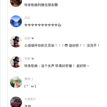
转发歌曲到微信朋友圈
ZSG
🌹🌹🌹🌹🌹🌹🌹🌹🌹🌹👍
瓦砾°🐌
公放循环你的主页诶！！！😳 超好听！！ 没洗手！
瓦砾°🐌
转发歌曲：这个女声 听着好舒服！ 超好听～
鹿66 :)
( *｀ω´)
方便面方
支持