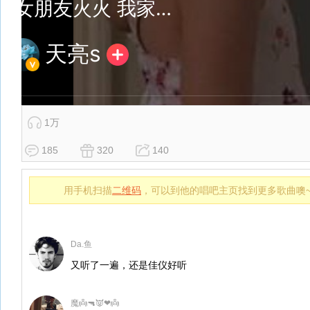
1万
185
320
140
用手机扫描
二维码
，可以到他的唱吧主页找到更多歌曲噢
Da.鱼
又听了一遍，还是佳仪好听
魔👼🔫👿❤👼