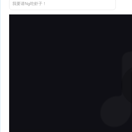
我要请Ng吃虾子！