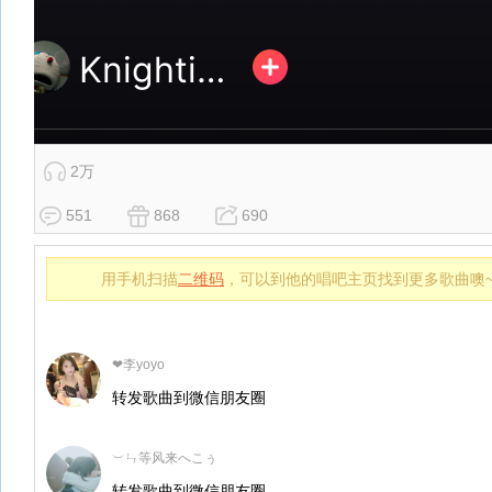
2万
551
868
690
用手机扫描
二维码
，可以到他的唱吧主页找到更多歌曲噢
❤李yoyo
转发歌曲到微信朋友圈
︶ㄣ等风来へこぅ
转发歌曲到微信朋友圈