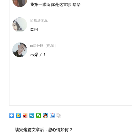
我第一眼听你是这首歌 哈哈
怕孤厌闹🙏
👏🏻
m唐升旺［电源］
吊爆了！
读完这篇文章后，您心情如何？