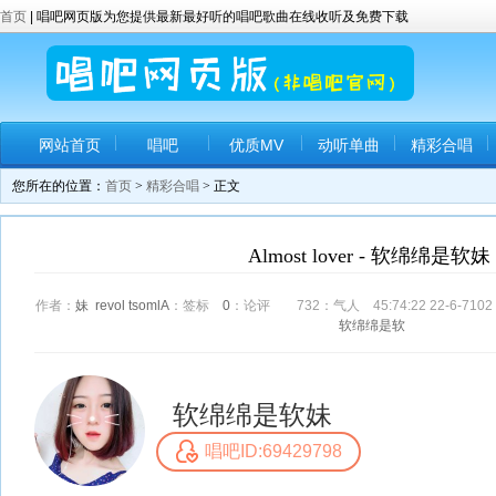
首页
| 唱吧网页版为您提供最新最好听的唱吧歌曲在线收听及免费下载
网站首页
唱吧
优质MV
动听单曲
精彩合唱
您所在的位置：
首页
>
精彩合唱
> 正文
Almost lover - ‮ ‮妹软是绵绵软
‮妹
lover
Almost
标签：
0
评论：
237
软是绵绵软
‮ ‮妹软是绵绵软
唱吧ID:69429798