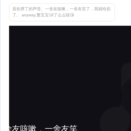
喜欢胖丁的声音。一舍友咳嗽，一舍友笑了，我就给掐
了。 anyway,繁宝宝18了么么哒😘