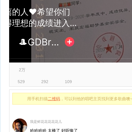
2万
529
292
109
用手机扫描
二维码
，可以到他的唱吧主页找到更多歌曲噢
我是鲜花花花花花儿
哈哈哈哈 太棒了 好听惨了