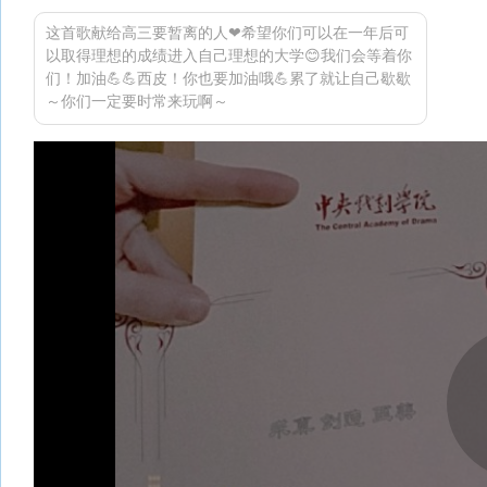
这首歌献给高三要暂离的人❤希望你们可以在一年后可
以取得理想的成绩进入自己理想的大学😊我们会等着你
们！加油💪💪西皮！你也要加油哦💪累了就让自己歇歇
～你们一定要时常来玩啊～