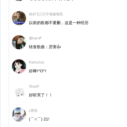
侯剑飞🇨🇳不能被饿死
以前的歌都不要删…这是一种经历
鹿han🍂
转发歌曲：厉害👍
RainyJuly.
好棒\^O^/
ShaxP
好听哭了！！
z喜悦
(⌒∩⌒) 21!