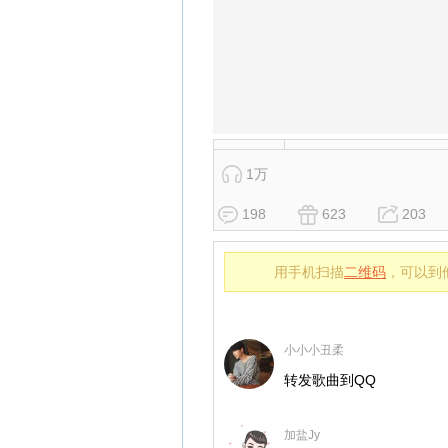
1万
198
623
203
用手机扫描
二维码
，可以到
小小小丑柔
转发歌曲到QQ
加盐Jy