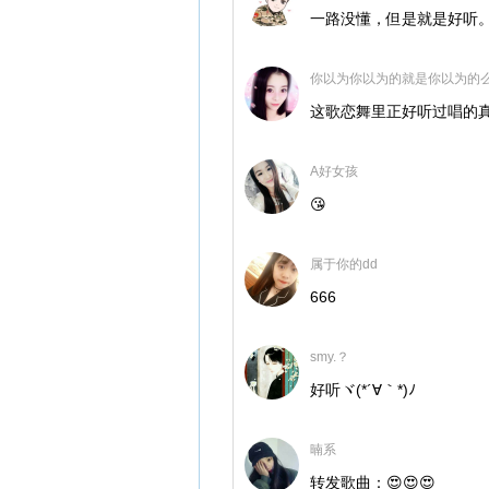
一路没懂，但是就是好听
你以为你以为的就是你以为的么
这歌恋舞里正好听过唱的
A好女孩
😘
属于你的dd
666
smy.？
好听ヾ(*´∀｀*)ﾉ
暔系
转发歌曲：😍😍😍